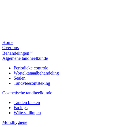
Home
Over ons
Behandelingen
Algemene tandheelkunde
Periodieke controle
Wortelkanaalbehandeling
Sealen
Tandvleesontsteking
Cosmetische tandheelkunde
Tanden bleken
Facings
Witte vullingen
Mondhygiëne