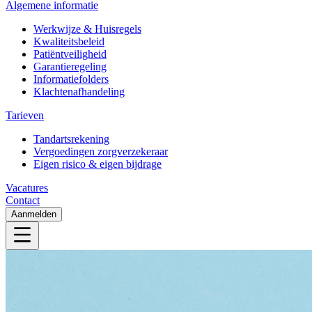
Algemene informatie
Werkwijze & Huisregels
Kwaliteitsbeleid
Patiëntveiligheid
Garantieregeling
Informatiefolders
Klachtenafhandeling
Tarieven
Tandartsrekening
Vergoedingen zorgverzekeraar
Eigen risico & eigen bijdrage
Vacatures
Contact
Aanmelden